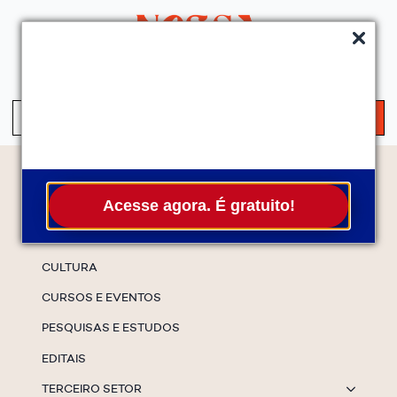
QUEM SOMOS
SERVIÇOS
FALE CONOSCO
ASSINE A NEWS
S
fo
Temas
Acesse agora. É gratuito!
ESPECIAIS
CULTURA
CURSOS E EVENTOS
PESQUISAS E ESTUDOS
EDITAIS
TERCEIRO SETOR