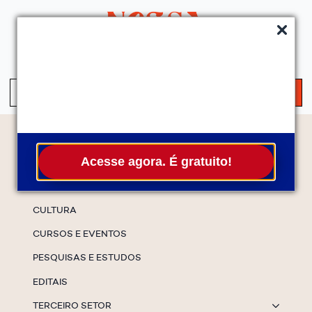
QUEM SOMOS
SERVIÇOS
FALE CONOSCO
ASSINE A NEWS
S
fo
Temas
Acesse agora. É gratuito!
ESPECIAIS
CULTURA
CURSOS E EVENTOS
PESQUISAS E ESTUDOS
EDITAIS
TERCEIRO SETOR