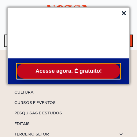
QUEM SOMOS
SERVIÇOS
FALE CONOSCO
ASSINE A NEWS
S
fo
Temas
Acesse agora. É gratuito!
ESPECIAIS
CULTURA
CURSOS E EVENTOS
PESQUISAS E ESTUDOS
EDITAIS
TERCEIRO SETOR