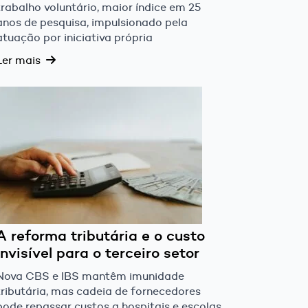
trabalho voluntário, maior índice em 25
anos de pesquisa, impulsionado pela
atuação por iniciativa própria
Ler mais
A reforma tributária e o custo
invisível para o terceiro setor
Nova CBS e IBS mantêm imunidade
tributária, mas cadeia de fornecedores
pode repassar custos a hospitais e escolas