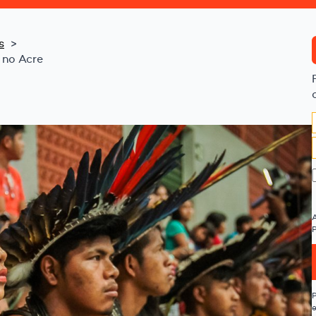
s
 no Acre
P