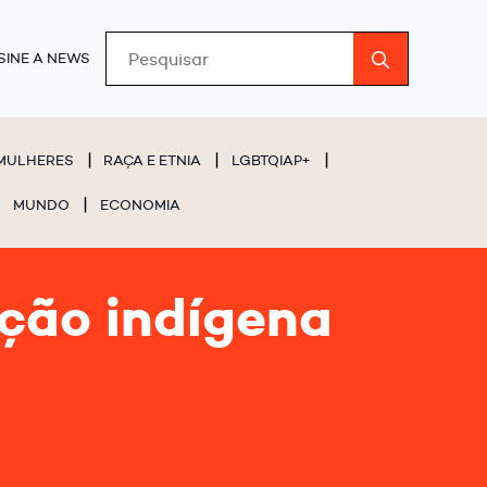
Search
SINE A NEWS
for:
MULHERES
RAÇA E ETNIA
LGBTQIAP+
MUNDO
ECONOMIA
ção indígena