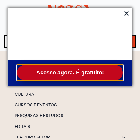
QUEM SOMOS
SERVIÇOS
FALE CONOSCO
ASSINE A NEWS
S
fo
Temas
Acesse agora. É gratuito!
ESPECIAIS
CULTURA
CURSOS E EVENTOS
PESQUISAS E ESTUDOS
EDITAIS
TERCEIRO SETOR