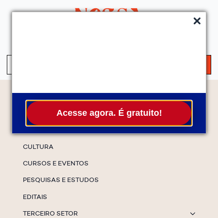
QUEM SOMOS
SERVIÇOS
FALE CONOSCO
ASSINE A NEWS
S
fo
Temas
Acesse agora. É gratuito!
ESPECIAIS
CULTURA
CURSOS E EVENTOS
PESQUISAS E ESTUDOS
EDITAIS
TERCEIRO SETOR