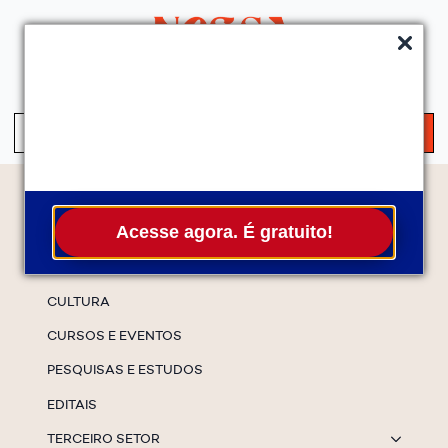
QUEM SOMOS
SERVIÇOS
FALE CONOSCO
ASSINE A NEWS
S
fo
Temas
Acesse agora. É gratuito!
ESPECIAIS
CULTURA
CURSOS E EVENTOS
PESQUISAS E ESTUDOS
EDITAIS
TERCEIRO SETOR