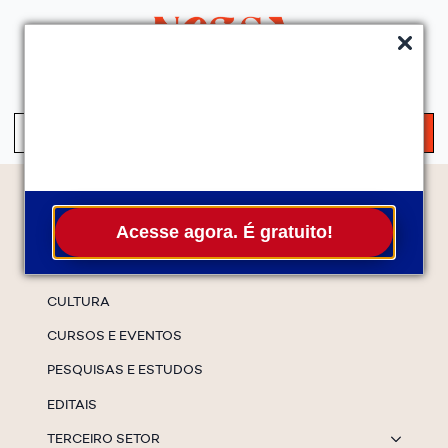
QUEM SOMOS
SERVIÇOS
FALE CONOSCO
ASSINE A NEWS
S
fo
Temas
Acesse agora. É gratuito!
ESPECIAIS
CULTURA
CURSOS E EVENTOS
PESQUISAS E ESTUDOS
EDITAIS
TERCEIRO SETOR