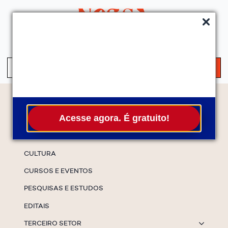
QUEM SOMOS
SERVIÇOS
FALE CONOSCO
ASSINE A NEWS
S
fo
Temas
Acesse agora. É gratuito!
ESPECIAIS
CULTURA
CURSOS E EVENTOS
PESQUISAS E ESTUDOS
EDITAIS
TERCEIRO SETOR