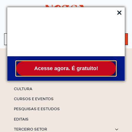
QUEM SOMOS
SERVIÇOS
FALE CONOSCO
ASSINE A NEWS
S
fo
Temas
Acesse agora. É gratuito!
ESPECIAIS
CULTURA
CURSOS E EVENTOS
PESQUISAS E ESTUDOS
EDITAIS
TERCEIRO SETOR