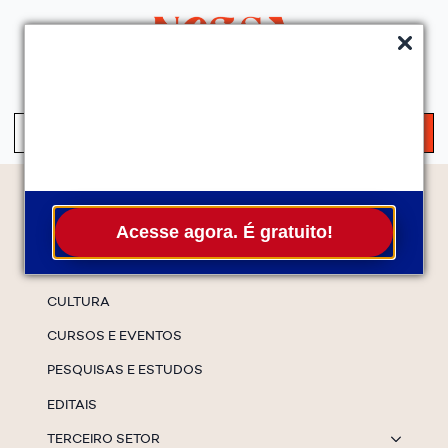
QUEM SOMOS
SERVIÇOS
FALE CONOSCO
ASSINE A NEWS
S
fo
Temas
Acesse agora. É gratuito!
ESPECIAIS
CULTURA
CURSOS E EVENTOS
PESQUISAS E ESTUDOS
EDITAIS
TERCEIRO SETOR