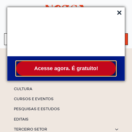
QUEM SOMOS
SERVIÇOS
FALE CONOSCO
ASSINE A NEWS
S
fo
Temas
Acesse agora. É gratuito!
ESPECIAIS
CULTURA
CURSOS E EVENTOS
PESQUISAS E ESTUDOS
EDITAIS
TERCEIRO SETOR