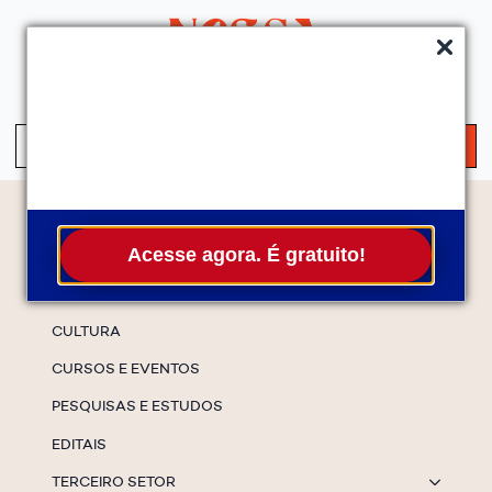
QUEM SOMOS
SERVIÇOS
FALE CONOSCO
ASSINE A NEWS
S
fo
Temas
Acesse agora. É gratuito!
ESPECIAIS
CULTURA
CURSOS E EVENTOS
PESQUISAS E ESTUDOS
EDITAIS
TERCEIRO SETOR