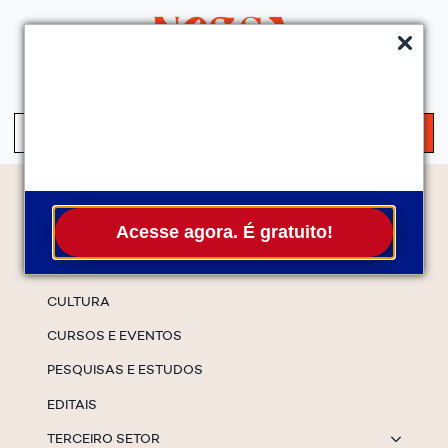
QUEM SOMOS
SERVIÇOS
FALE CONOSCO
ASSINE A NEWS
S
fo
Temas
Acesse agora. É gratuito!
ESPECIAIS
CULTURA
CURSOS E EVENTOS
PESQUISAS E ESTUDOS
EDITAIS
TERCEIRO SETOR