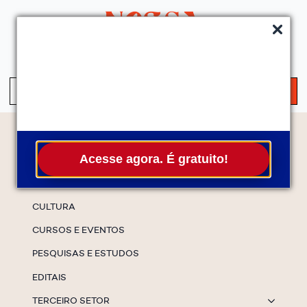
QUEM SOMOS
SERVIÇOS
FALE CONOSCO
ASSINE A NEWS
S
fo
Temas
Acesse agora. É gratuito!
ESPECIAIS
CULTURA
CURSOS E EVENTOS
PESQUISAS E ESTUDOS
EDITAIS
TERCEIRO SETOR