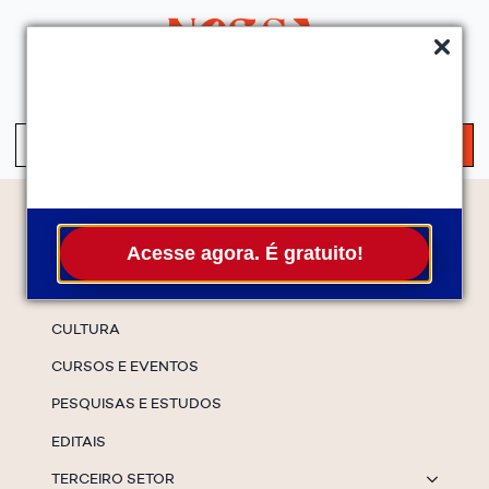
QUEM SOMOS
SERVIÇOS
FALE CONOSCO
ASSINE A NEWS
S
fo
Temas
Acesse agora. É gratuito!
ESPECIAIS
CULTURA
CURSOS E EVENTOS
PESQUISAS E ESTUDOS
EDITAIS
TERCEIRO SETOR