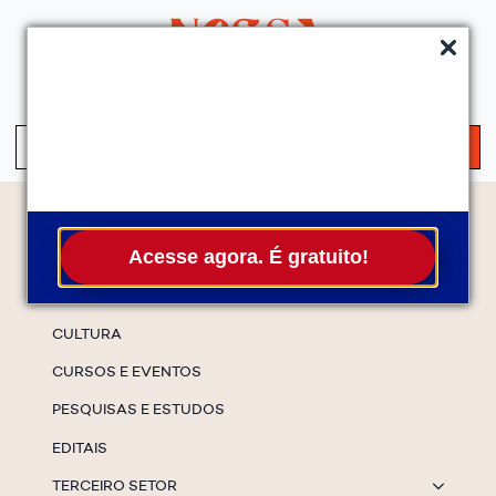
QUEM SOMOS
SERVIÇOS
FALE CONOSCO
ASSINE A NEWS
S
fo
Temas
Acesse agora. É gratuito!
ESPECIAIS
CULTURA
CURSOS E EVENTOS
PESQUISAS E ESTUDOS
EDITAIS
TERCEIRO SETOR