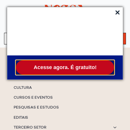
QUEM SOMOS
SERVIÇOS
FALE CONOSCO
ASSINE A NEWS
S
fo
Temas
Acesse agora. É gratuito!
ESPECIAIS
CULTURA
CURSOS E EVENTOS
PESQUISAS E ESTUDOS
EDITAIS
TERCEIRO SETOR