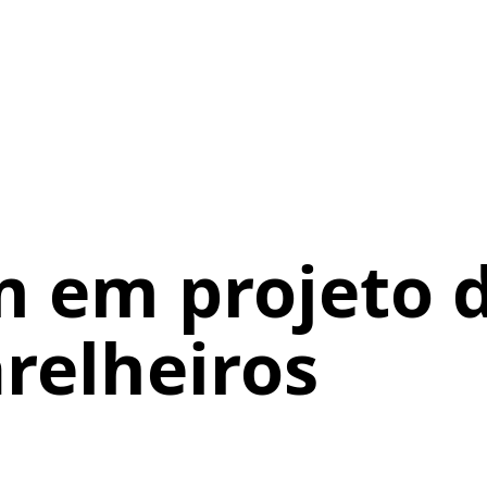
 em projeto d
arelheiros