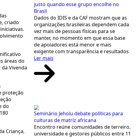
justo quando esse grupo encolhe no
Brasil
das
Dados do IDIS e da CAF mostram que as
e, criado
organizações brasileiras dependem cada
niciativas.
vez mais de pessoas físicas para se
volvimento
manter, no momento em que essa base
de apoiadores está menor e mais
exigente com transparência e resultados
ificativo
Ler mais
es áreas do
z da Vivenda
a
ve proteção
teção
e do
 180
Seminário Jeholu debate políticas para
culturas de matriz africana
Encontro reúne comunidades de terreiro,
a Criança,
universidade e gestores públicos entre 11