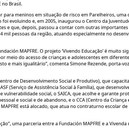
no Brasil.
r para meninos em situação de risco em Parelheiros, uma 
ão foi evoluindo e, em 2005, inaugurou o Centro da Juventud
tes e que, depois, passou a contar com outras importantes i
 4 mil pessoas da região, atuando especialmente no desen
ndación MAPFRE. O projeto ‘Vivendo Educação’ é muito sign
por meio do acesso de crianças e adolescentes em diferent
o e mais igualitário”, comenta Simone Rezende, porta-vo
entro de Desenvolvimento Social e Produtivo), que capacit
ASF (Serviço de Assistência Social à Família), que desenvol
de vulnerabilidade social, o SAICA, que acolhe e garante pro
pessoal e social e de abandono, e o CCA (Centro da Criança 
 MAPFRE está alocado, que atua no contraturno escolar de
ão”, uma parceria entre a Fundación MAPFRE e a Vivenda d