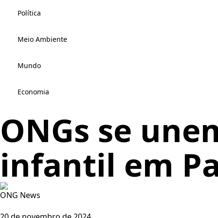
Política
Meio Ambiente
Mundo
Economia
ONGs se unem
infantil em P
ONG News
20 de novembro de 2024