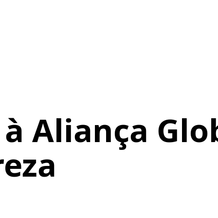
à Aliança Glob
reza