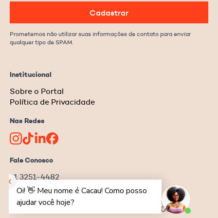
Cadastrar
Prometemos não utilizar suas informações de contato para enviar
qualquer tipo de SPAM.
Institucional
Sobre o Portal
Política de Privacidade
Nas Redes
Fale Conosco
11 3251-4482
redacao@ongnews.com.br
Rua Manoel da Nóbrega, 354 – cj.32
Bela Vista | São Paulo–SP | CEP 04001-001