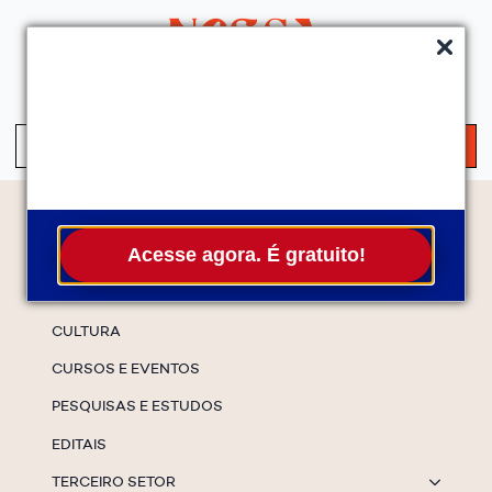
QUEM SOMOS
SERVIÇOS
FALE CONOSCO
ASSINE A NEWS
S
fo
Temas
Acesse agora. É gratuito!
ESPECIAIS
CULTURA
CURSOS E EVENTOS
PESQUISAS E ESTUDOS
EDITAIS
TERCEIRO SETOR