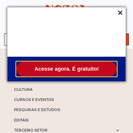
QUEM SOMOS
SERVIÇOS
FALE CONOSCO
ASSINE A NEWS
S
fo
Temas
Acesse agora. É gratuito!
ESPECIAIS
CULTURA
CURSOS E EVENTOS
PESQUISAS E ESTUDOS
EDITAIS
TERCEIRO SETOR