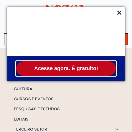
QUEM SOMOS
SERVIÇOS
FALE CONOSCO
ASSINE A NEWS
S
fo
Temas
Acesse agora. É gratuito!
ESPECIAIS
CULTURA
CURSOS E EVENTOS
PESQUISAS E ESTUDOS
EDITAIS
TERCEIRO SETOR