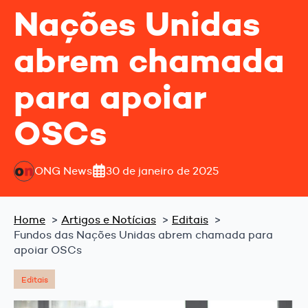
Nações Unidas
abrem chamada
para apoiar
OSCs
ONG News
30 de janeiro de 2025
Home
Artigos e Notícias
Editais
Fundos das Nações Unidas abrem chamada para
apoiar OSCs
Editais