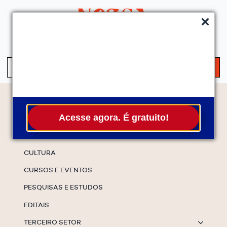
QUEM SOMOS
SERVIÇOS
FALE CONOSCO
ASSINE A NEWS
S
fo
Temas
Acesse agora. É gratuito!
ESPECIAIS
CULTURA
CURSOS E EVENTOS
PESQUISAS E ESTUDOS
EDITAIS
TERCEIRO SETOR