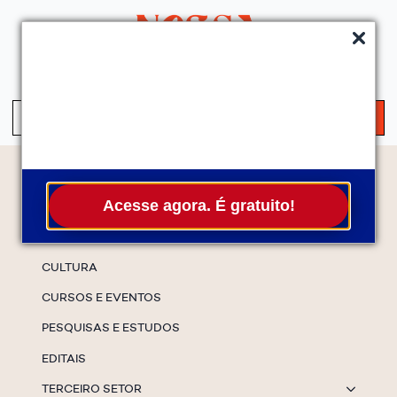
QUEM SOMOS
SERVIÇOS
FALE CONOSCO
ASSINE A NEWS
S
fo
Temas
Acesse agora. É gratuito!
ESPECIAIS
CULTURA
CURSOS E EVENTOS
PESQUISAS E ESTUDOS
EDITAIS
TERCEIRO SETOR