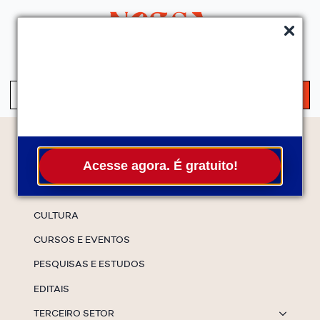
QUEM SOMOS
SERVIÇOS
FALE CONOSCO
ASSINE A NEWS
S
fo
Temas
Acesse agora. É gratuito!
ESPECIAIS
CULTURA
CURSOS E EVENTOS
PESQUISAS E ESTUDOS
EDITAIS
TERCEIRO SETOR