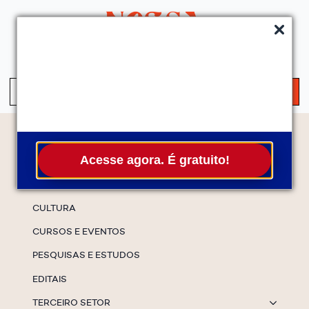
QUEM SOMOS
SERVIÇOS
FALE CONOSCO
ASSINE A NEWS
S
fo
Temas
Acesse agora. É gratuito!
ESPECIAIS
CULTURA
CURSOS E EVENTOS
PESQUISAS E ESTUDOS
EDITAIS
TERCEIRO SETOR