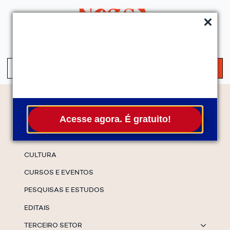
QUEM SOMOS
SERVIÇOS
FALE CONOSCO
ASSINE A NEWS
S
fo
Temas
Acesse agora. É gratuito!
ESPECIAIS
CULTURA
CURSOS E EVENTOS
PESQUISAS E ESTUDOS
EDITAIS
TERCEIRO SETOR