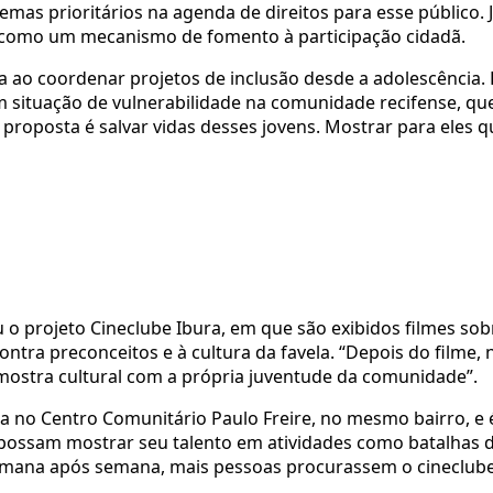
s prioritários na agenda de direitos para esse público. J
o como um mecanismo de fomento à participação cidadã.
 ao coordenar projetos de inclusão desde a adolescência. 
m situação de vulnerabilidade na comunidade recifense, qu
proposta é salvar vidas desses jovens. Mostrar para eles q
 o projeto Cineclube Ibura, em que são exibidos filmes so
ontra preconceitos e à cultura da favela. “Depois do filme, 
mostra cultural com a própria juventude da comunidade”.
na no Centro Comunitário Paulo Freire, no mesmo bairro, e 
 possam mostrar seu talento em atividades como batalhas d
semana após semana, mais pessoas procurassem o cineclub