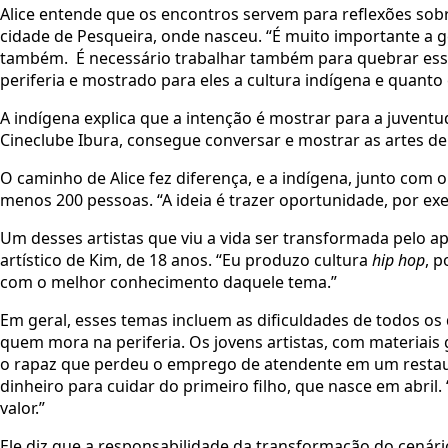
Alice entende que os encontros servem para reflexões sobr
cidade de Pesqueira, onde nasceu. “É muito importante a g
também. É necessário trabalhar também para quebrar esse
periferia e mostrado para eles a cultura indígena e quanto
A indígena explica que a intenção é mostrar para a juvent
Cineclube Ibura, consegue conversar e mostrar as artes d
O caminho de Alice fez diferença, e a indígena, junto com o
menos 200 pessoas. “A ideia é trazer oportunidade, por ex
Um desses artistas que viu a vida ser transformada pelo a
artístico de Kim, de 18 anos. “Eu produzo cultura
hip hop
, p
com o melhor conhecimento daquele tema.”
Em geral, esses temas incluem as dificuldades de todos os 
quem mora na periferia. Os jovens artistas, com materiais
o rapaz que perdeu o emprego de atendente em um restaur
dinheiro para cuidar do primeiro filho, que nasce em abri
valor.”
Ele diz que a responsabilidade da transformação do cenário