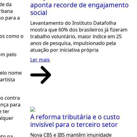
aponta recorde de engajamento
de da
urbana
social
so para a
Levantamento do Instituto Datafolha
mostra que 60% dos brasileiros já fizeram
tos como o
trabalho voluntário, maior índice em 25
anos de pesquisa, impulsionado pela
atuação por iniciativa própria
com pelo
Ler mais
 pelo nome
artista
os contra
ença para
 ter
A reforma tributária e o custo
alquer
invisível para o terceiro setor
Nova CBS e IBS mantêm imunidade
nto na