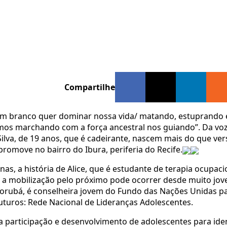
Compartilhe
 branco quer dominar nossa vida/ matando, estuprando 
mos marchando com a força ancestral nos guiando”. Da vo
Silva, de 19 anos, que é cadeirante, nascem mais do que ve
romove no bairro do Ibura, periferia do Recife.
nas, a história de Alice, que é estudante de terapia ocupaci
a mobilização pelo próximo pode ocorrer desde muito jove
Ororubá, é conselheira jovem do Fundo das Nações Unidas p
uturos: Rede Nacional de Lideranças Adolescentes.
 a participação e desenvolvimento de adolescentes para iden