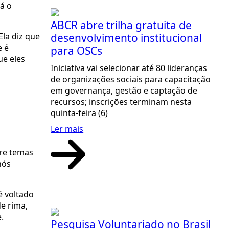
á o
ABCR abre trilha gratuita de
desenvolvimento institucional
Ela diz que
e é
para OSCs
ue eles
Iniciativa vai selecionar até 80 lideranças
de organizações sociais para capacitação
em governança, gestão e captação de
recursos; inscrições terminam nesta
quinta-feira (6)
Ler mais
bre temas
nós
é voltado
e rima,
e.
Pesquisa Voluntariado no Brasil