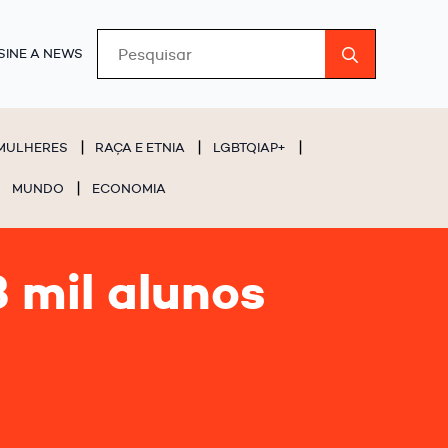
Search
SINE A NEWS
for:
MULHERES
RAÇA E ETNIA
LGBTQIAP+
MUNDO
ECONOMIA
 mil alunos