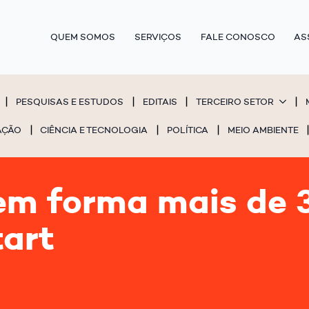
QUEM SOMOS
SERVIÇOS
FALE CONOSCO
AS
PESQUISAS E ESTUDOS
EDITAIS
TERCEIRO SETOR
AÇÃO
CIÊNCIA E TECNOLOGIA
POLÍTICA
MEIO AMBIENTE
em forma mais de 3
tart