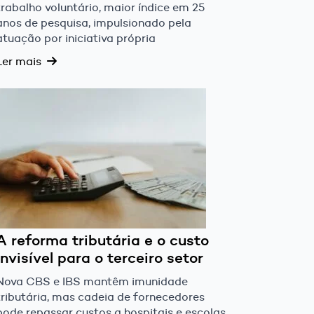
trabalho voluntário, maior índice em 25
anos de pesquisa, impulsionado pela
atuação por iniciativa própria
Ler mais
A reforma tributária e o custo
invisível para o terceiro setor
Nova CBS e IBS mantêm imunidade
tributária, mas cadeia de fornecedores
pode repassar custos a hospitais e escolas