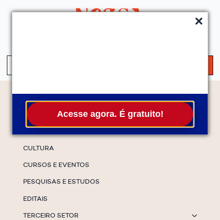
QUEM SOMOS
SERVIÇOS
FALE CONOSCO
ASSINE A NEWS
S
fo
Temas
Acesse agora. É gratuito!
ESPECIAIS
CULTURA
CURSOS E EVENTOS
PESQUISAS E ESTUDOS
EDITAIS
TERCEIRO SETOR