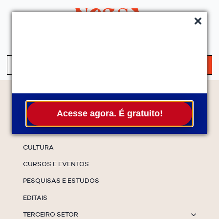
QUEM SOMOS
SERVIÇOS
FALE CONOSCO
ASSINE A NEWS
S
fo
Temas
Acesse agora. É gratuito!
ESPECIAIS
CULTURA
CURSOS E EVENTOS
PESQUISAS E ESTUDOS
EDITAIS
TERCEIRO SETOR