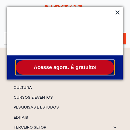
QUEM SOMOS
SERVIÇOS
FALE CONOSCO
ASSINE A NEWS
S
fo
Temas
Acesse agora. É gratuito!
ESPECIAIS
CULTURA
CURSOS E EVENTOS
PESQUISAS E ESTUDOS
EDITAIS
TERCEIRO SETOR