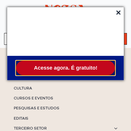
QUEM SOMOS
SERVIÇOS
FALE CONOSCO
ASSINE A NEWS
S
fo
Temas
Acesse agora. É gratuito!
ESPECIAIS
CULTURA
CURSOS E EVENTOS
PESQUISAS E ESTUDOS
EDITAIS
TERCEIRO SETOR