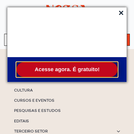
QUEM SOMOS
SERVIÇOS
FALE CONOSCO
ASSINE A NEWS
S
fo
Temas
Acesse agora. É gratuito!
ESPECIAIS
CULTURA
CURSOS E EVENTOS
PESQUISAS E ESTUDOS
EDITAIS
TERCEIRO SETOR