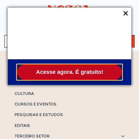
QUEM SOMOS
SERVIÇOS
FALE CONOSCO
ASSINE A NEWS
S
fo
Temas
Acesse agora. É gratuito!
ESPECIAIS
CULTURA
CURSOS E EVENTOS
PESQUISAS E ESTUDOS
EDITAIS
TERCEIRO SETOR