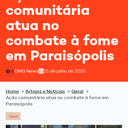
comunitária
atua no
combate à fome
em Paraisópolis
ONG News
31 de julho de 2025
Home
Artigos e Notícias
Geral
Ação comunitária atua no combate à fome em
Paraisópolis
Geral