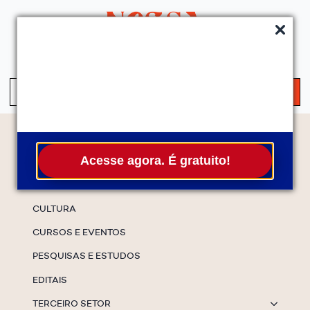
QUEM SOMOS
SERVIÇOS
FALE CONOSCO
ASSINE A NEWS
S
fo
Temas
Acesse agora. É gratuito!
ESPECIAIS
CULTURA
CURSOS E EVENTOS
PESQUISAS E ESTUDOS
EDITAIS
TERCEIRO SETOR