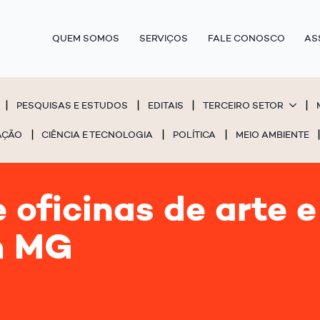
QUEM SOMOS
SERVIÇOS
FALE CONOSCO
AS
PESQUISAS E ESTUDOS
EDITAIS
TERCEIRO SETOR
AÇÃO
CIÊNCIA E TECNOLOGIA
POLÍTICA
MEIO AMBIENTE
e oficinas de arte 
m MG