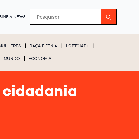
Search
SINE A NEWS
for:
MULHERES
RAÇA E ETNIA
LGBTQIAP+
MUNDO
ECONOMIA
e cidadania