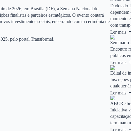
Dados do I
io de 2026, em Brasília (DF), a Semana Nacional de
dependem ca
ições finalistas e parceiros estratégicos. O evento contará
momento em
 novos investimentos sociais, encerrando com a cerimônia de
com transpa
Ler mais
2025, pelo portal
Transforma!
.
Seminário J
Encontro re
públicos e
Ler mais
Edital de i
Inscrições
qualquer ár
Ler mais
ABCR abre 
Iniciativa 
capacitação
terminam ne
Ler mais