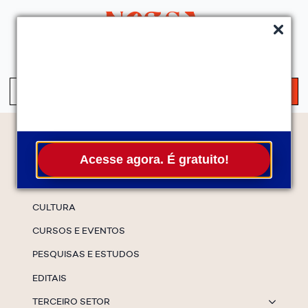
QUEM SOMOS
SERVIÇOS
FALE CONOSCO
ASSINE A NEWS
S
fo
Temas
Acesse agora. É gratuito!
ESPECIAIS
CULTURA
CURSOS E EVENTOS
PESQUISAS E ESTUDOS
EDITAIS
TERCEIRO SETOR