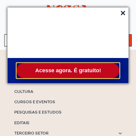
QUEM SOMOS
SERVIÇOS
FALE CONOSCO
ASSINE A NEWS
S
fo
Temas
Acesse agora. É gratuito!
ESPECIAIS
CULTURA
CURSOS E EVENTOS
PESQUISAS E ESTUDOS
EDITAIS
TERCEIRO SETOR