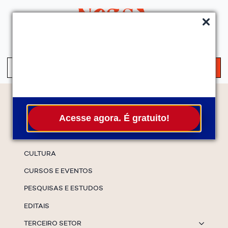
QUEM SOMOS
SERVIÇOS
FALE CONOSCO
ASSINE A NEWS
S
fo
Temas
Acesse agora. É gratuito!
ESPECIAIS
CULTURA
CURSOS E EVENTOS
PESQUISAS E ESTUDOS
EDITAIS
TERCEIRO SETOR