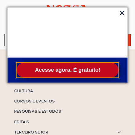
QUEM SOMOS
SERVIÇOS
FALE CONOSCO
ASSINE A NEWS
S
fo
Temas
Acesse agora. É gratuito!
ESPECIAIS
CULTURA
CURSOS E EVENTOS
PESQUISAS E ESTUDOS
EDITAIS
TERCEIRO SETOR