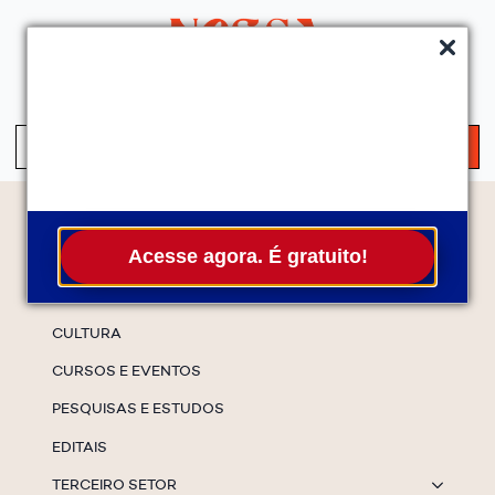
QUEM SOMOS
SERVIÇOS
FALE CONOSCO
ASSINE A NEWS
S
fo
Temas
Acesse agora. É gratuito!
ESPECIAIS
CULTURA
CURSOS E EVENTOS
PESQUISAS E ESTUDOS
EDITAIS
TERCEIRO SETOR