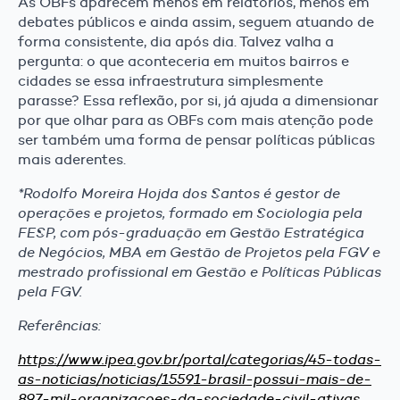
As OBFs aparecem menos em relatórios, menos em
debates públicos e ainda assim, seguem atuando de
forma consistente, dia após dia. Talvez valha a
pergunta: o que aconteceria em muitos bairros e
cidades se essa infraestrutura simplesmente
parasse? Essa reflexão, por si, já ajuda a dimensionar
por que olhar para as OBFs com mais atenção pode
ser também uma forma de pensar políticas públicas
mais aderentes.
*Rodolfo Moreira Hojda dos Santos é gestor de
operações e projetos, formado em Sociologia pela
FESP, com pós-graduação em Gestão Estratégica
de Negócios, MBA em Gestão de Projetos pela FGV e
mestrado profissional em Gestão e Políticas Públicas
pela FGV.
Referências:
https://www.ipea.gov.br/portal/categorias/45-todas-
as-noticias/noticias/15591-brasil-possui-mais-de-
897-mil-organizacoes-da-sociedade-civil-ativas