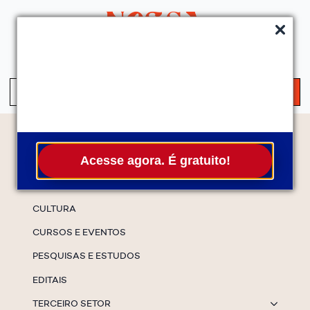
QUEM SOMOS
SERVIÇOS
FALE CONOSCO
ASSINE A NEWS
S
fo
Temas
Acesse agora. É gratuito!
ESPECIAIS
CULTURA
CURSOS E EVENTOS
PESQUISAS E ESTUDOS
EDITAIS
TERCEIRO SETOR