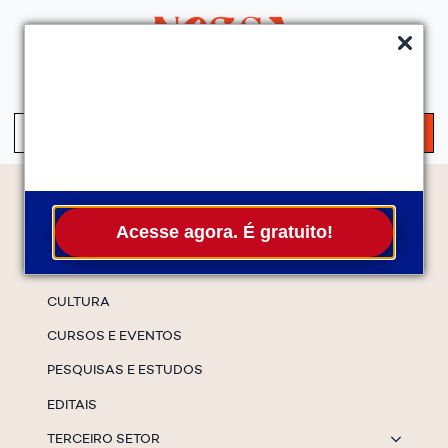
QUEM SOMOS
SERVIÇOS
FALE CONOSCO
ASSINE A NEWS
S
fo
Temas
Acesse agora. É gratuito!
ESPECIAIS
CULTURA
CURSOS E EVENTOS
PESQUISAS E ESTUDOS
EDITAIS
TERCEIRO SETOR