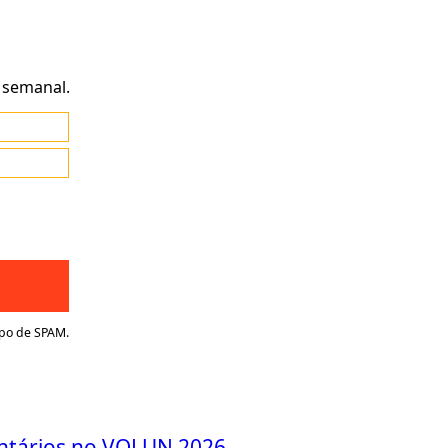
 semanal.
ipo de SPAM.
untários no VOLUN 2026