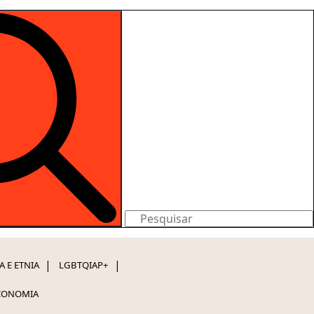
Search
for:
A E ETNIA
LGBTQIAP+
CONOMIA