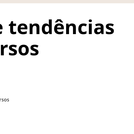
e tendências
rsos
rsos