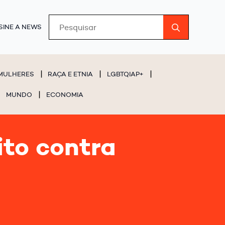
Search
SINE A NEWS
for:
MULHERES
RAÇA E ETNIA
LGBTQIAP+
MUNDO
ECONOMIA
ito contra