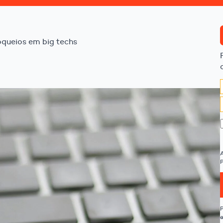
oqueios em big techs
P