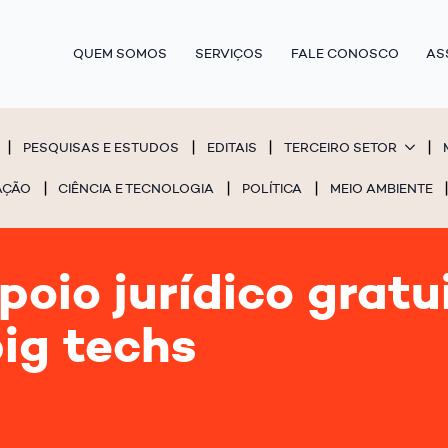
QUEM SOMOS
SERVIÇOS
FALE CONOSCO
AS
PESQUISAS E ESTUDOS
EDITAIS
TERCEIRO SETOR
AÇÃO
CIÊNCIA E TECNOLOGIA
POLÍTICA
MEIO AMBIENTE
oio jurídico gratu
ig techs