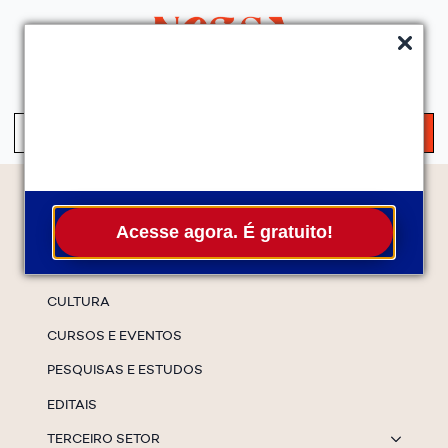
QUEM SOMOS
SERVIÇOS
FALE CONOSCO
ASSINE A NEWS
S
fo
Temas
Acesse agora. É gratuito!
ESPECIAIS
CULTURA
CURSOS E EVENTOS
PESQUISAS E ESTUDOS
EDITAIS
TERCEIRO SETOR