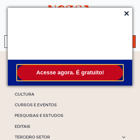
QUEM SOMOS
SERVIÇOS
FALE CONOSCO
ASSINE A NEWS
S
fo
Temas
Acesse agora. É gratuito!
ESPECIAIS
CULTURA
CURSOS E EVENTOS
PESQUISAS E ESTUDOS
EDITAIS
TERCEIRO SETOR