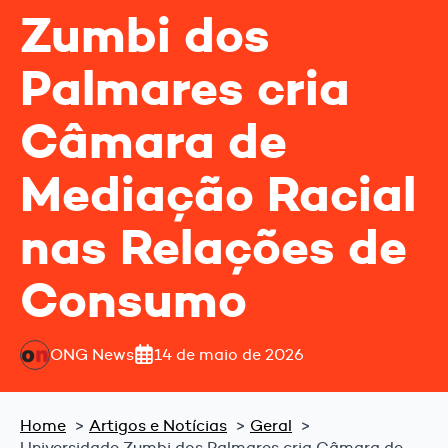
Zumbi dos
Palmares cria
Câmara de
Mediação Racial
nas Relações de
Consumo
ONG News
14 de maio de 2026
Home
Artigos e Notícias
Geral
Universidade Zumbi dos Palmares cria Câmara de